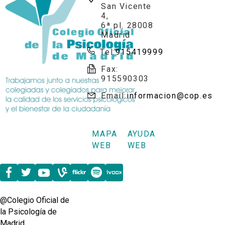
San Vicente
4,
6ª pl. 28008
Madrid
Tel:
915419999
Fax:
915590303
Email:
informacion@cop.es
MAPA
AYUDA
WEB
WEB
@Colegio Oficial de
la Psicología de
Madrid