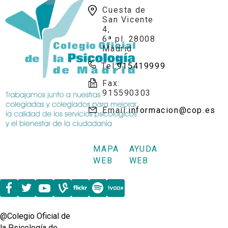
Cuesta de
San Vicente
4,
6ª pl. 28008
Madrid
Tel:
915419999
Fax:
915590303
Email:
informacion@cop.es
MAPA
AYUDA
WEB
WEB
@Colegio Oficial de
la Psicología de