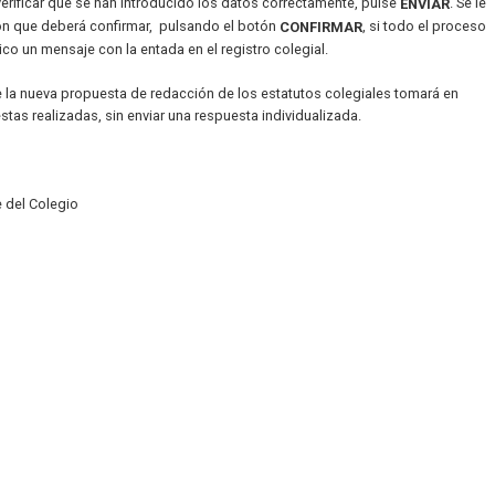
 verificar que se han introducido los datos correctamente, pulse
. Se le
ENVIAR
ión que deberá confirmar, pulsando el botón
, si todo el proceso
CONFIRMAR
ico un mensaje con la entada en el registro colegial.
 la nueva propuesta de redacción de los estatutos colegiales tomará en
tas realizadas, sin enviar una respuesta individualizada.
e del Colegio