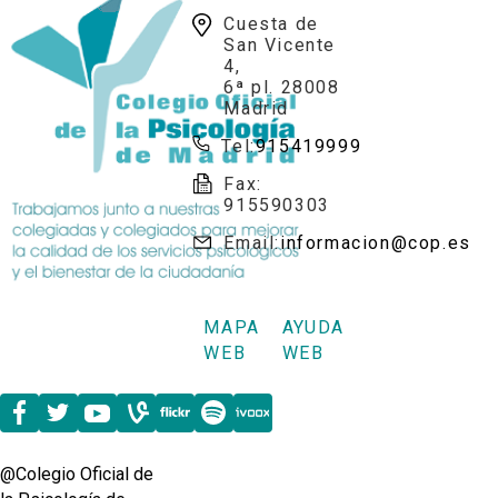
Cuesta de
San Vicente
4,
6ª pl. 28008
Madrid
Tel:
915419999
Fax:
915590303
Email:
informacion@cop.es
MAPA
AYUDA
WEB
WEB
@Colegio Oficial de